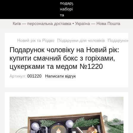
Київ — персональна доставка • Україна — Нова Пошта
Новий рік та Різдво
Подарунки для чоловіків
Подарунок чо
Подарунок чоловіку на Новий рік:
купити смачний бокс з горіхами,
цукерками та медом №1220
Артикул:
001220
Написати відгук