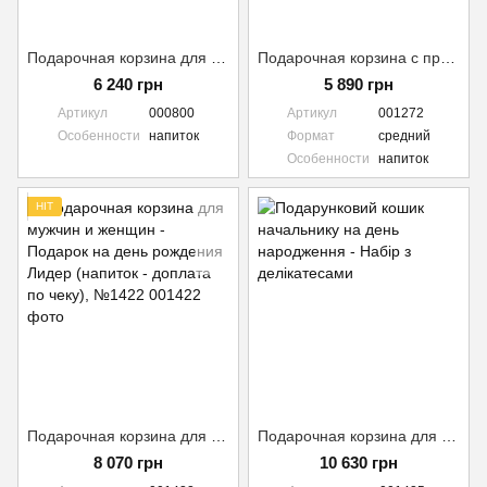
Подарочная корзина для мужчины, набор с деликатесными продуктами - колбасой, хамоном (Напиток оплата дополнительно) №800
Подарочная корзина с продуктами для мужчины на Пасху + напиток (оплата дополнительно) №1272
6 240 грн
5 890 грн
Артикул
000800
Артикул
001272
Особенности
напиток
Формат
средний
Особенности
напиток
HIT
Подарочная корзина для мужчин и женщин - Подарок на день рождения Лидер (напиток - доплата по чеку), №1422
Подарочная корзина для мужчины с деликатесами на день рождения (напиток - оплата дополнительно) №1425
8 070 грн
10 630 грн