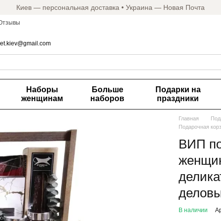
Киев — персональная доставка • Украина — Новая Почта
Отзывы
et.kiev@gmail.com
Наборы
Больше
Подарки на
женщинам
наборов
праздники
Главная
Под
Подарочная кор
ВИП по
женщин
делика
деловы
В наличии
А