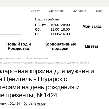
Сравнение
Укр
Рус
Желания
Вход
График работы:
Пн-Пт:
10:00–20:00
Мой заказ
Сб:
11:00–18:00
Вс:
1
1:00–16:00
Новый год и
Корпоративные
Цветы
Рождество
подарки
арочные корзины
Мужские корзины
зина для мужчин и женщин - Подарок с деликатесами Ценитель, №1424
дарочная корзина для мужчин и
 Ценитель - Подарок с
тесами на день рождения и
е презенты, №1424
ртикул: 001424
Оставить отзыв