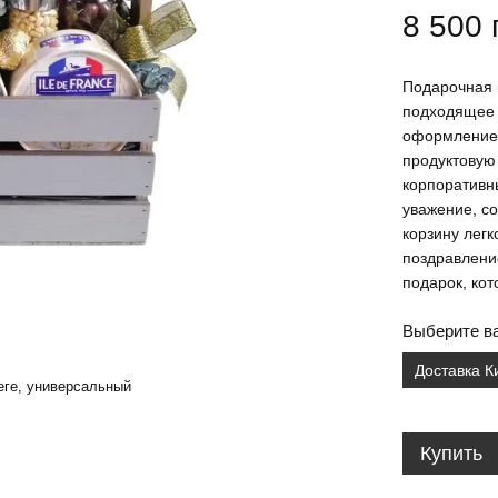
8 500 
Подарочная 
подходящее 
оформление 
продуктовую 
корпоративн
уважение, с
корзину легк
поздравлени
подарок, ко
Выберите ва
Доставка К
еге, универсальный
Купить