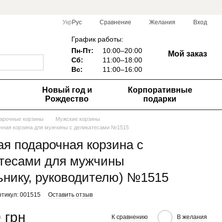
Сравнение
Укр
Рус
Желания
Вход
График работы:
Пн-Пт:
10:00–20:00
Мой заказ
Сб:
11:00–18:00
Вс:
1
1:00–16:00
Новый год и
Корпоративные
м
Рождество
подарки
арочные корзины
Мужские корзины
чная корзина для мужчины с деликатесами №1515
я подарочная корзина с
тесами для мужчины
ьнику, руководителю) №1515
ртикул: 001515
Оставить отзыв
 грн
К сравнению
В желания