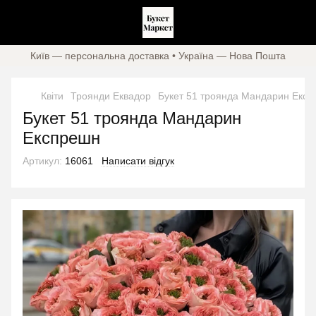
Київ — персональна доставка • Україна — Нова Пошта
Квіти
Троянди Еквадор
Букет 51 троянда Мандарин Екс
Букет 51 троянда Мандарин
Експрешн
Артикул:
16061
Написати відгук