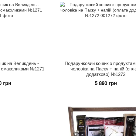
шик на Великдень -
Подарунковий кошик з продуктам
і смаколиками №1271
чоловіка на Паску + напій (опл
додатково) №1272
0 грн
5 890 грн