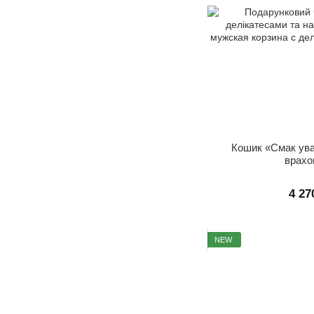
Кошик «Смак ува
врахо
4 27
NEW