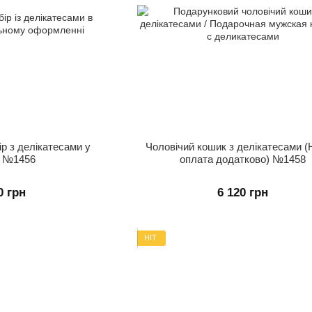
р з делікатесами у
Чоловічий кошик з делікатесами (Н
у №1456
оплата додатково) №1458
0 грн
6 120 грн
HIT