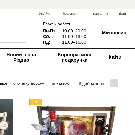
Порівняння
Укр
Рус
Бажання
Вхід
Графік роботи:
Пн-Пт:
10:00–20:00
Мій кошик
Сб:
11:00–18:00
Нд:
1
1:00–16:00
Новий рік та
Корпоративні
Квіти
Різдво
подарунки
Відображення:
евше
спочатку дорожчі
за назвою
HIT