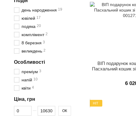
Подія
19
день народження
17
ювілей
20
подяка
2
комплімент
3
8 березня
2
великдень
Особливості
ВІП подарунок ко
Пасхальний кошик з
3
преміум
10
напій
6 02
4
квіти
Ціна, грн
HIT
Від Ціна, грн
До Ціна, грн
ОК