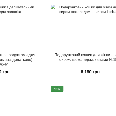
к з продуктами для
Подарунковий кошик для жінки - на
(оплата додатково)
сиром, шоколадом, квітами №1
45-M
0 грн
6 180 грн
NEW