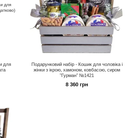
и для
Подарунковий набір - Кошик для чоловіка і
ата
жінки з ікрою, хамоном, ковбасою, сиром
"Гурман" №1421
8 360 грн