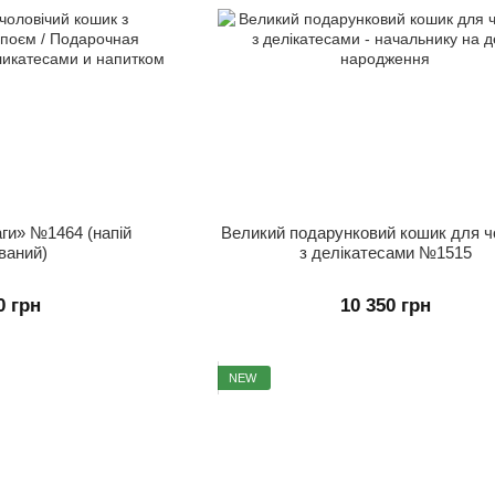
ги» №1464 (напій
Великий подарунковий кошик для ч
ваний)
з делікатесами №1515
0 грн
10 350 грн
NEW