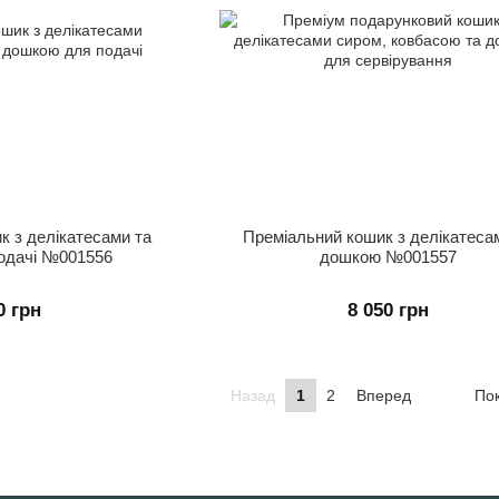
к з делікатесами та
Преміальний кошик з делікатеса
одачі №001556
дошкою №001557
0 грн
8 050 грн
Назад
1
2
Вперед
Пок