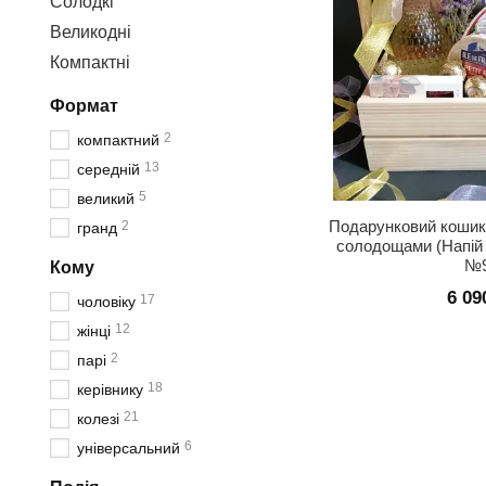
Солодкі
Великодні
Компактні
Формат
2
компактний
13
середній
5
великий
Подарунковий кошик 
2
гранд
солодощами (Напій 
№
Кому
6 09
17
чоловіку
12
жінці
2
парі
18
керівнику
21
колезі
6
універсальний