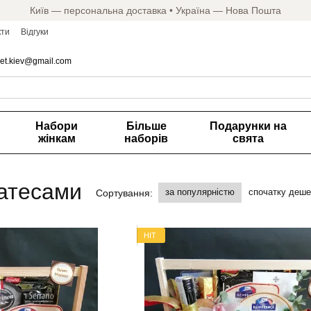
Київ — персональна доставка • Україна — Нова Пошта
кти
Відгуки
et.kiev@gmail.com
Набори
Більше
Подарунки на
жінкам
наборів
свята
катесами
за популярністю
спочатку деш
Сортування:
HIT