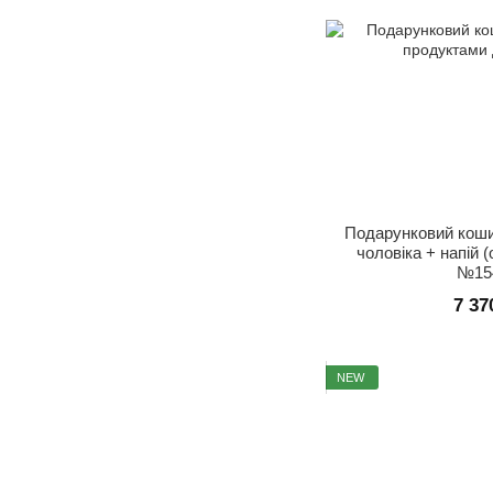
Подарунковий коши
чоловіка + напій 
№15
7 37
NEW