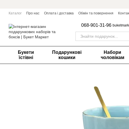
Перейти до основного контенту
Каталог
Про нас
Оплата і доставка
Обмін та повернення
Конта
068-901-31-96
buketmark
Букети
Подарункові
Набори
їстівні
кошики
чоловікам