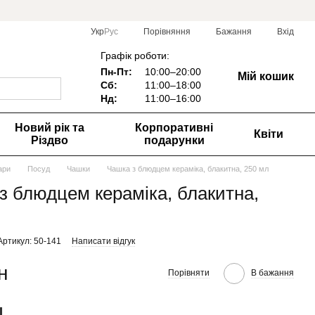
Порівняння
Укр
Рус
Бажання
Вхід
Графік роботи:
Пн-Пт:
10:00–20:00
Мій кошик
Сб:
11:00–18:00
Нд:
1
1:00–16:00
Новий рік та
Корпоративні
Квіти
Різдво
подарунки
ари
Посуд
Чашки
Чашка з блюдцем кераміка, блакитна, 250 мл
з блюдцем кераміка, блакитна,
Артикул: 50-141
Написати відгук
н
Порівняти
В бажання