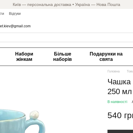
Київ — персональна доставка • Україна — Нова Пошта
кти
Відгуки
et.kiev@gmail.com
Набори
Більше
Подарунки на
жінкам
наборів
свята
Головна
Тов
Чашка 
250 мл
В наявності
540 гр