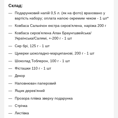
Склад:
Подарунковий напій 0,5 л. (як на фото) враховано у
вартість набору; оплата напою окремим чеком - 1 шт*
Ковбаса Сальчічон екстра сиров’ялена, нарізка 200 г
Ковбаса сиров’ялена Алан Браунгшвейська/
Українська/Салямі, +-200 г - 1 шт
Сир брі, 125 г - 1 шт
Цукерки шоколадно-марципанові, 200 г - 1 шт
Шоколад Тоблерон, 100 г - 1 шт
Фісташки 110 г - 1 шт
Декор
Наповнювач паперовий
Ящик дерев’яний
Прозора плівка зверху подарунка
Стрічка
Листівка