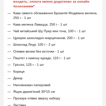
входить; оплата напою додатково за онлайн
посиланням*
Кава свіжого обсмаження Бразилія Моджіана мелена,
250 г - 1 шт
Кава мелена Лавацца, 250 г - 1 шт
Чай китайський Шу Пуер міні точа, 100 г - 1 шт
Цукерки шоколадно-марципанові, 200 г - 1 шт
Шоколад Ліндт, 100 г - 2 шт
Оливки великі без кісточки - 1 шт
Паштет з хамону курадо, 110 г - 1 шт
Гріссіні, 125 г - 1 шт
Кориця
Декор
Наповнювач паперовий
Ящик дерев’яний 30*15 см
Прозора плівка зверху набору
Листівка