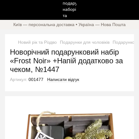
Київ — персональна доставка • Україна — Нова Пошта
Новий рік та Різдво
Подарунки для чоловіків
Подарунковий
Новорічний подарунковий набір
«Frost Noir» +Напій додатково за
чеком, №1447
Артикул:
001477
Написати відгук