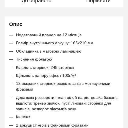
До обраного
Порівняти
Опис
Недатований планер на 12 місяців
Розмір внутрішнього аркушу: 165х210 мм
Обкладинка з матовою ламінацією
Тиснення фольгою
Кількість сторінок: 248 сторінок
Щільність паперу офсет 100г/м²
12 яскравих сторінок-розділювачів з мотивуючими
фразами
Додаткові розвороти: план цілей на рік, дошка бажань,
вішлісти, трекер звичок, пусті ліновані сторінки для
записів, розворот підсумків року
Кишеня
2 аркуші стікерів з фановими фразами