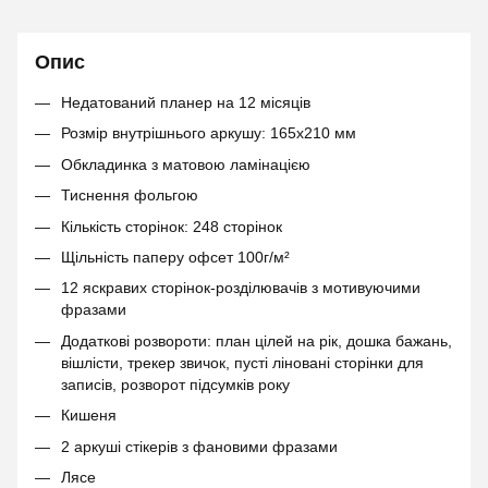
Опис
Недатований планер на 12 місяців
Розмір внутрішнього аркушу: 165х210 мм
Обкладинка з матовою ламінацією
Тиснення фольгою
Кількість сторінок: 248 сторінок
Щільність паперу офсет 100г/м²
12 яскравих сторінок-розділювачів з мотивуючими
фразами
Додаткові розвороти: план цілей на рік, дошка бажань,
вішлісти, трекер звичок, пусті ліновані сторінки для
записів, розворот підсумків року
Кишеня
2 аркуші стікерів з фановими фразами
Лясе