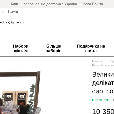
Київ — персональна доставка • Україна — Нова Пошта
кти
Відгуки
et.kiev@gmail.com
Набори
Більше
Подарунки на
жінкам
наборів
свята
Головна
Под
Великий подарун
Велики
деліка
сир. с
В наявності
10 350