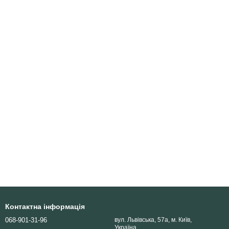
Контактна інформація
068-901-31-96
вул. Львівська, 57а, м. Київ,
Україна