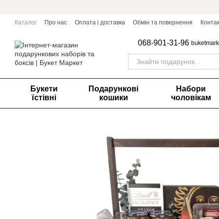
Перейти до основного контенту
Каталог
Про нас
Оплата і доставка
Обмін та повернення
Конта
068-901-31-96
buketmark
Букети
Подарункові
Набори
їстівні
кошики
чоловікам