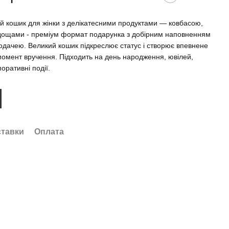
й кошик для жінки з делікатесними продуктами — ковбасою,
дощами - преміум формат подарунка з добірним наповненням
одачею. Великий кошик підкреслює статус і створює впевнене
момент вручення. Підходить на день народження, ювілей,
поративні події.
ставки
Оплата