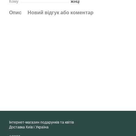
Кому
жінці
Опис
Новий відгук або коментар
Інтернет-магазин подарунків та квітів
Доставка Київ і Україна