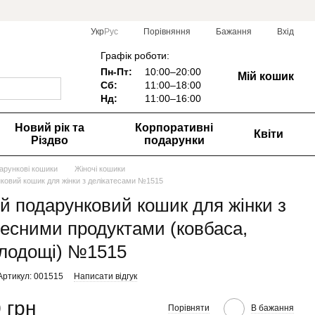
Порівняння
Укр
Рус
Бажання
Вхід
Графік роботи:
Пн-Пт:
10:00–20:00
Мій кошик
Сб:
11:00–18:00
Нд:
1
1:00–16:00
Новий рік та
Корпоративні
Квіти
Різдво
подарунки
арункові кошики
Жіночі кошики
ковий кошик для жінки з делікатесами №1515
й подарунковий кошик для жінки з
тесними продуктами (ковбаса,
олодощі) №1515
Артикул: 001515
Написати відгук
 грн
Порівняти
В бажання