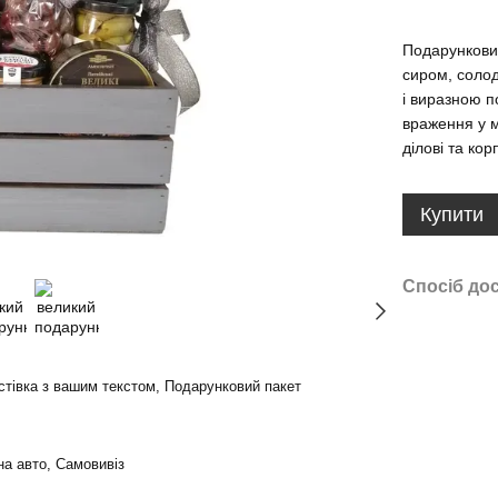
Подарункови
сиром, соло
і виразною п
враження у 
ділові та кор
Купити
Спосіб до
истівка з вашим текстом, Подарунковий пакет
на авто, Самовивіз