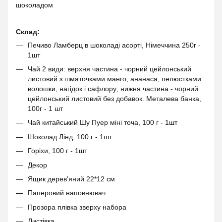
шоколадом
Склад:
Печиво Ламберц в шоколаді асорті, Німеччина 250г -
1шт
Чай 2 види: верхня частина - чорний цейлонський
листовий з шматочками манго, ананаса, пелюстками
волошки, нагідок і сафлору; нижня частина - чорний
цейлонський листовий без добавок. Металева банка,
100г - 1 шт
Чай китайський Шу Пуер міні точа, 100 г - 1шт
Шоколад Лінд, 100 г - 1шт
Горіхи, 100 г - 1шт
Декор
Ящик дерев’яний 22*12 см
Паперовий наповнювач
Прозора плівка зверху набора
Листівка