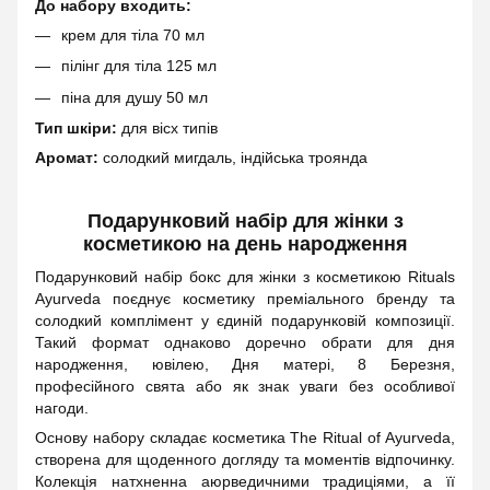
До набору входить:
крем для тіла 70 мл
пілінг для тіла 125 мл
піна для душу 50 мл
Тип шкіри:
для вісх типів
Аромат:
солодкий мигдаль, індійська троянда
Подарунковий набір для жінки з
косметикою на день народження
Подарунковий набір бокс для жінки з косметикою Rituals
Ayurveda поєднує косметику преміального бренду та
солодкий комплімент у єдиній подарунковій композиції.
Такий формат однаково доречно обрати для дня
народження, ювілею, Дня матері, 8 Березня,
професійного свята або як знак уваги без особливої
нагоди.
Основу набору складає косметика The Ritual of Ayurveda,
створена для щоденного догляду та моментів відпочинку.
Колекція натхненна аюрведичними традиціями, а її