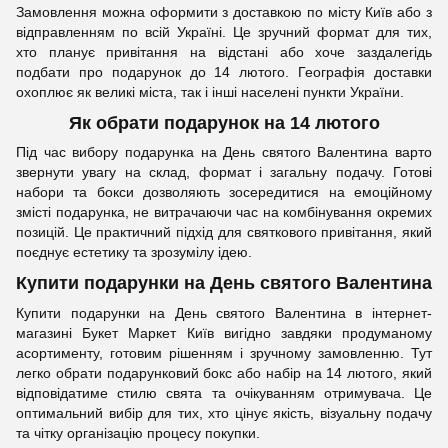
Замовлення можна оформити з доставкою по місту Київ або з
відправленням по всій Україні. Це зручний формат для тих,
хто планує привітання на відстані або хоче заздалегідь
подбати про подарунок до 14 лютого. Географія доставки
охоплює як великі міста, так і інші населені пункти України.
Як обрати подарунок на 14 лютого
Під час вибору подарунка на День святого Валентина варто
звернути увагу на склад, формат і загальну подачу. Готові
набори та бокси дозволяють зосередитися на емоційному
змісті подарунка, не витрачаючи час на комбінування окремих
позицій. Це практичний підхід для святкового привітання, який
поєднує естетику та зрозумілу ідею.
Купити подарунки на День святого Валентина
Купити подарунки на День святого Валентина в інтернет-
магазині Букет Маркет Київ вигідно завдяки продуманому
асортименту, готовим рішенням і зручному замовленню. Тут
легко обрати подарунковий бокс або набір на 14 лютого, який
відповідатиме стилю свята та очікуванням отримувача. Це
оптимальний вибір для тих, хто цінує якість, візуальну подачу
та чітку організацію процесу покупки.