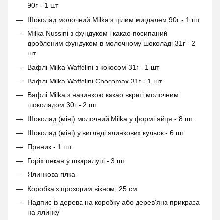
90г - 1 шт
Шоколад молочний Milka з цілим мигдалем 90г - 1 шт
Milka Nussini з фундуком і какао посипаний
дробленим фундуком в молочному шоколаді 31г - 2
шт
Вафлі Milka Waffelini з кокосом 31г - 1 шт
Вафлі Milka Waffelini Chocomax 31г - 1 шт
Вафлі Milka з начинкою какао вкриті молочним
шоколадом 30г - 2 шт
Шоколад (міні) молочний Milka у формі яйця - 8 шт
Шоколад (міні) у вигляді ялинкових кульок - 6 шт
Пряник - 1 шт
Горіх пекан у шкаралупі - 3 шт
Ялинкова гілка
Коробка з прозорим вікном, 25 см
Надпис із дерева на коробку або дерев'яна прикраса
на ялинку