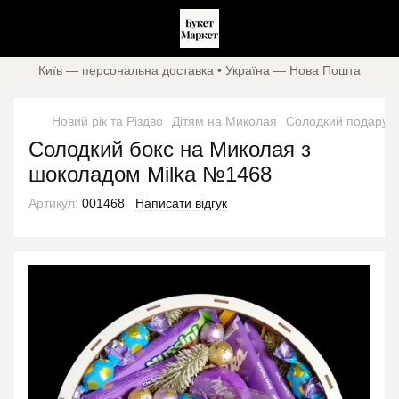
Київ — персональна доставка • Україна — Нова Пошта
Новий рік та Різдво
Дітям на Миколая
Солодкий подарунк
Солодкий бокс на Миколая з
шоколадом Milka №1468
Артикул:
001468
Написати відгук