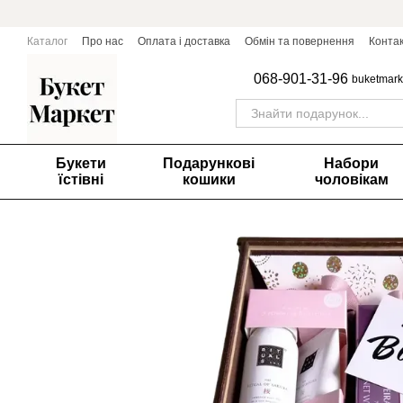
Перейти до основного контенту
Каталог
Про нас
Оплата і доставка
Обмін та повернення
Конта
068-901-31-96
buketmark
Букети
Подарункові
Набори
їстівні
кошики
чоловікам