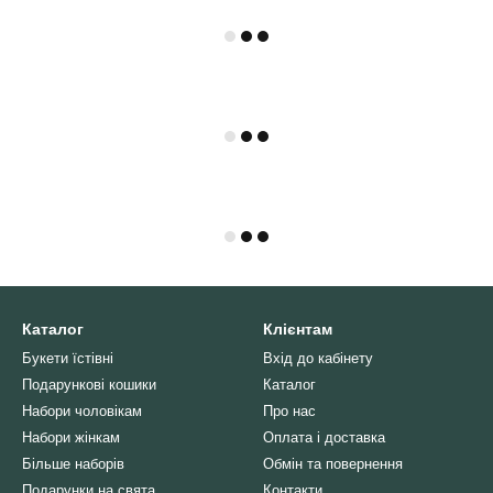
Каталог
Клієнтам
Букети їстівні
Вхід до кабінету
Подарункові кошики
Каталог
Набори чоловікам
Про нас
Набори жінкам
Оплата і доставка
Більше наборів
Обмін та повернення
Подарунки на свята
Контакти