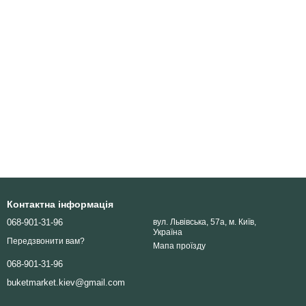
Контактна інформація
068-901-31-96
вул. Львівська, 57а, м. Київ,
Україна
Передзвонити вам?
Мапа проїзду
068-901-31-96
buketmarket.kiev@gmail.com