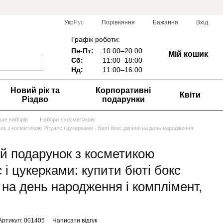
Порівняння
Укр
Рус
Бажання
Вхід
Графік роботи:
Пн-Пт:
10:00–20:00
Мій кошик
Сб:
11:00–18:00
Нд:
1
1:00–16:00
Новий рік та
Корпоративні
Квіти
Різдво
подарунки
ьше наборів
Набори з косметикою
к з косметикою Рітуалс і цукерками - Бюті бокс дівчині на день народження
й подарунок з косметикою
 і цукерками: купити бюті бокс
і на день народження і комплімент,
Артикул: 001405
Написати відгук