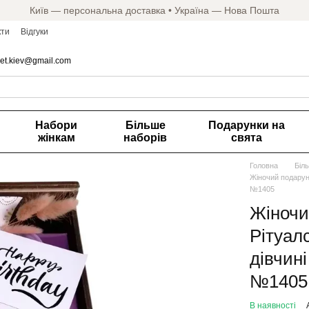
Київ — персональна доставка • Україна — Нова Пошта
кти
Відгуки
et.kiev@gmail.com
Набори
Більше
Подарунки на
жінкам
наборів
свята
Головна
Біл
Жіночий подаруно
№1405
Жіночи
Рітуалс
дівчин
№1405
В наявності