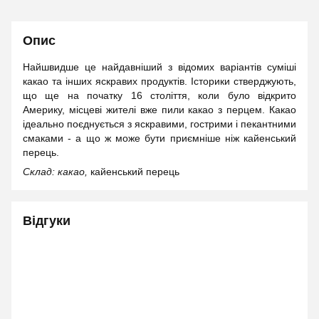
Опис
Найшвидше це найдавніший з відомих варіантів суміші
какао та інших яскравих продуктів. Історики стверджують,
що ще на початку 16 століття, коли було відкрито
Америку, місцеві жителі вже пили какао з перцем. Какао
ідеально поєднується з яскравими, гострими і пекантними
смаками - а що ж може бути приємніше ніж кайенський
перець.
Склад: какао,
кайенський перець
Відгуки